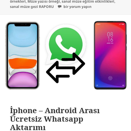
örnekleri
,
Müze yazısı örneği
,
sanal müze eğitim etkinlikleri
,
Müze Yazısı Örneği için
sanal müze gezi RAPORU
bir yorum yapın
İphone – Android Arası
Ücretsiz Whatsapp
Aktarımı