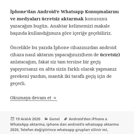
İphone’dan Android’e Whatsapp Konuşmalarını
ve medyaları ücretsiz aktarmak
konusunu
yazacağım bugün. Anahtar kelimemizi makale
başında kullandığımıza göre içeriğe geçebiliriz.
Öncelikle bu yazıda İphone cihazınızdan android
cihaza nasıl aktarım yapacağınızı(hem de
ücretsiz)
anlatacağım, fakat siz tam tersine bir geçiş
yapıyorsanız en altta sizin farklı olarak yapmanız
gerekeni yazdım, mantık iki taraflı geçiş için de
geçerli.
İphone – Android Arası Ücretsiz Wha
Okumaya devam et
Yayın
Kategoriler
Etiketler
19 Aralık 2020
Genel
Android'den iPhone a
tarihi
WhatsApp aktarma
,
iphone dan android'e whatsapp aktarma
2020
,
Telefon değiştirince whatsapp grupları silinir mi
,