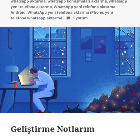
whatsapp aktarma
,
whatsapp konuşmaları aktarma
,
whatsapp
yeni telefona aktarma
,
WhatsApp yeni telefona aktarma
Android
,
WhatsApp yeni telefona aktarma iPhone
,
yeni
İphone – Android Arası Ücretsiz Wha
telefona whatsapp aktarma
5 yorum
Geliştirme Notlarım