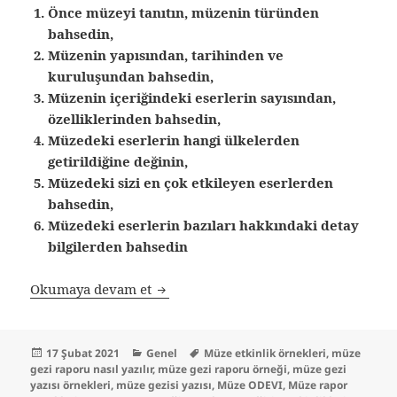
Önce müzeyi tanıtın, müzenin türünden
bahsedin,
Müzenin yapısından, tarihinden ve
kuruluşundan bahsedin,
Müzenin içeriğindeki eserlerin sayısından,
özelliklerinden bahsedin,
Müzedeki eserlerin hangi ülkelerden
getirildiğine değinin,
Müzedeki sizi en çok etkileyen eserlerden
bahsedin,
Müzedeki eserlerin bazıları hakkındaki detay
bilgilerden bahsedin
Müze Yazısı Örneği
Okumaya devam et
Yayın
Kategoriler
Etiketler
17 Şubat 2021
Genel
Müze etkinlik örnekleri
,
müze
tarihi
gezi raporu nasıl yazılır
,
müze gezi raporu örneği
,
müze gezi
yazısı örnekleri
,
müze gezisi yazısı
,
Müze ODEVI
,
Müze rapor