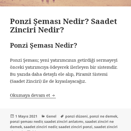
Ponzi Şeması Nedir? Saadet
Zinciri Nedir?
Ponzi Şeması Nedir?
Ponzi Şeması; yeni yatırımcının getirdiği sermayeyi
önceki yatırımcıya ödeyerek ilerleyen bir sistemdir.
Bu yazıda daha detaylı ele alıp, Piramit Sistemi
(Saadet Zinciri) ile de kıyaslayacağız.
Ponzi Şeması Nedir? Saadet Zinciri Ne
Okumaya devam et
Yayın
Kategoriler
Etiketler
1 Mayıs 2021
Genel
ponzi düzeni
,
ponzi ne demek
,
tarihi
ponzi şeması nedir
,
saadet zinciri anlatımı
,
saadet zinciri ne
demek
,
saadet zinciri nedir
,
saadet zinciri ponzi
,
saadet zinciri