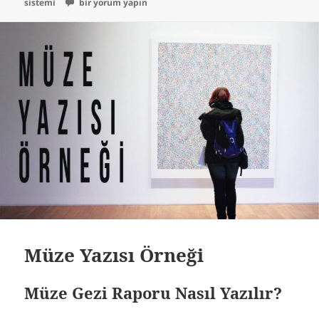
Ponzi Şeması Nedir? Saadet Zinciri Nedir? için
sistemi
bir yorum yapın
Müze Yazısı Örneği
Müze Gezi Raporu Nasıl Yazılır?