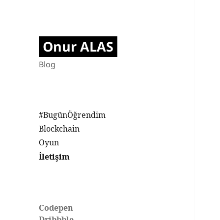
Onur ALAS
Blog
#BugünÖğrendim
Blockchain
Oyun
İletişim
Codepen
Dribbble