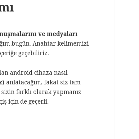
mı
nuşmalarını ve medyaları
ım bugün. Anahtar kelimemizi
eriğe geçebiliriz.
dan android cihaza nasıl
z)
anlatacağım, fakat siz tam
a sizin farklı olarak yapmanız
iş için de geçerli.
 Arası Ücretsiz Whatsapp Aktarımı