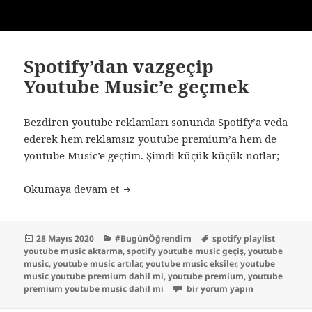
Spotify’dan vazgeçip
Youtube Music’e geçmek
Bezdiren youtube reklamları sonunda Spotify’a veda
ederek hem reklamsız youtube premium’a hem de
youtube Music’e geçtim. Şimdi küçük küçük notlar;
Spotify’dan vazgeçip Youtube Music’e
Okumaya devam et
Yayın
Kategoriler
Etiketler
28 Mayıs 2020
#BugünÖğrendim
spotify playlist
tarihi
youtube music aktarma
,
spotify youtube music geçiş
,
youtube
music
,
youtube music artılar
,
youtube music eksiler
,
youtube
music youtube premium dahil mi
,
youtube premium
,
youtube
Spotify’dan vazgeçip Youtube 
premium youtube music dahil mi
bir yorum yapın