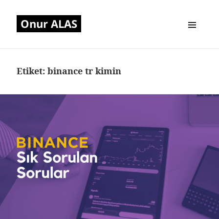
Onur ALAS
MENÜ
VE
BILEŞENLER
Etiket:
binance tr kimin