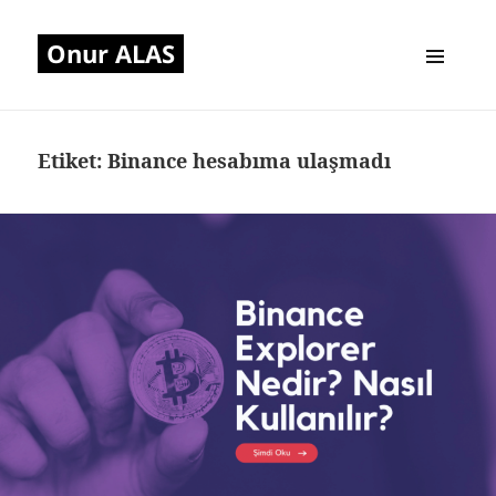
Onur ALAS
MENÜ
VE
BILEŞENLER
Etiket:
Binance hesabıma ulaşmadı