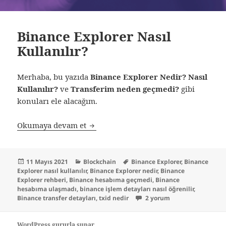
Binance Explorer Nasıl
Kullanılır?
Merhaba, bu yazıda
Binance Explorer Nedir? Nasıl
Kullanılır?
ve
Transferim neden geçmedi?
gibi
konuları ele alacağım.
Binance Explorer Nasıl Kullanılır?
Okumaya devam et
Yayın
Kategoriler
Etiketler
11 Mayıs 2021
Blockchain
Binance Explorer
,
Binance
tarihi
Explorer nasıl kullanılır
,
Binance Explorer nedir
,
Binance
Explorer rehberi
,
Binance hesabıma geçmedi
,
Binance
hesabıma ulaşmadı
,
binance işlem detayları nasıl öğrenilir
,
Binance Explorer Nasıl Kulla
Binance transfer detayları
,
txid nedir
2 yorum
WordPress gururla sunar