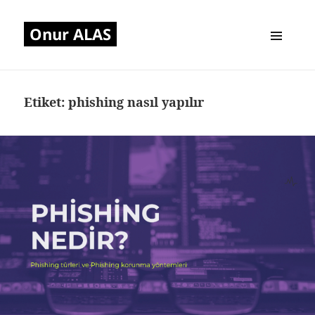
Onur ALAS
MENÜ
VE
BILEŞENLER
Etiket:
phishing nasıl yapılır