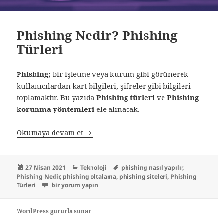
Phishing Nedir? Phishing
Türleri
Phishing;
bir işletme veya kurum gibi görünerek
kullanıcılardan kart bilgileri, şifreler gibi bilgileri
toplamaktır. Bu yazıda
Phishing türleri
ve
Phishing
korunma yöntemleri
ele alınacak.
Phishing Nedir? Phishing Türleri
Okumaya devam et
Yayın
Kategoriler
Etiketler
27 Nisan 2021
Teknoloji
phishing nasıl yapılır
,
tarihi
Phishing Nedir
,
phishing oltalama
,
phishing siteleri
,
Phishing
Phishing Nedir? Phishing Türleri için
Türleri
bir yorum yapın
WordPress gururla sunar