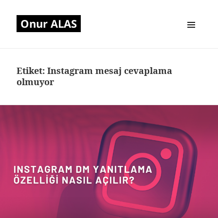
Onur ALAS
MENÜ
VE
BILEŞENLER
Etiket:
Instagram mesaj cevaplama
olmuyor