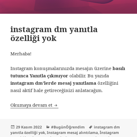
instagram dm yanıtla
özelliği yok
Merhaba!
Instagram konuşmalarınızda mesajın üzerine
basılı
tutunca Yanıtla çıkmıyor
olabilir. Bu yazıda
instagram dm’lerde mesaj yanıtlama
özelliğini
nasıl aktif hale getireceğinizi anlatacağım.
instagram dm yanıtla özelliği yok
Okumaya devam et
Yayın
Kategoriler
Etiketler
29 Kasım 2022
#BugünÖğrendim
instagram dm
tarihi
yanıtla özelliği yok
,
Instagram mesaj alıntılama
,
İnstagram